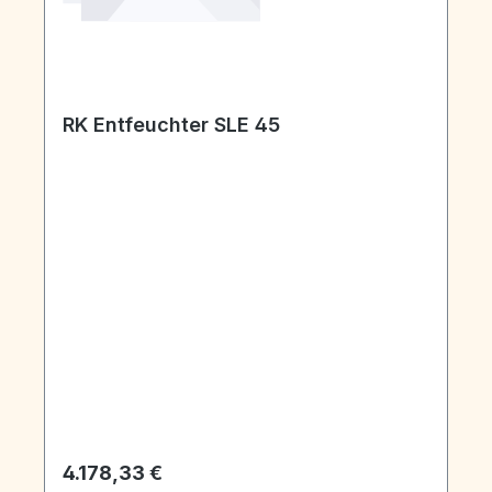
RK Entfeuchter SLE 45
Regulärer Preis:
4.178,33 €