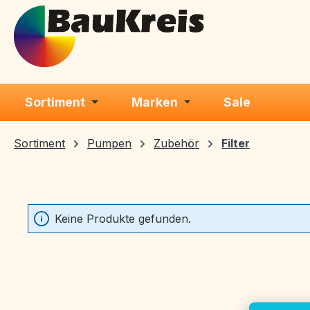
m Hauptinhalt springen
Zur Suche springen
Zur Hauptnavigation springen
Sortiment
Marken
Sale
Sortiment
Pumpen
Zubehör
Filter
Keine Produkte gefunden.