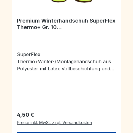
Premium Winterhandschuh SuperFlex
Thermo+ Gr. 10
Latexschaumbeschichtung
SuperFlex
Thermo+Winter-/Montagehandschuh aus
Polyester mit Latex Vollbeschichtung und
Latexschaum Beschichtung mit Sandyfinish
an Handinnenfläche, Daumen und
Fingerkuppen, angerautes Polyacryl-
Wintervollfutter<?xml:namespace prefix =
"o" ns = "urn:schemas-microsoft-
com:office:office" />Trägermaterial: 13
Regulärer Preis:
4,50 €
Gauge PolyesterBeschichtung: Latex,
Preise inkl. MwSt. zzgl. Versandkosten
Latexschaum Schutzklasse: Kat. IIGrößen:
8 - 11Farben: neon-gelb/, orange/grau EN