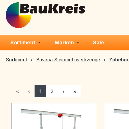
m Hauptinhalt springen
Zur Suche springen
Zur Hauptnavigation springen
Sortiment
Marken
Sale
Sortiment
Bavaria Steinmetzwerkzeuge
Zubehör
Seite
Seite
1
2