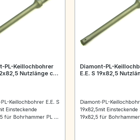
-PL-Keillochbohrer
Diamont-PL-Keillochb
22x82,5 Nutzlänge ca.
E.E. S 19x82,5 Nutzlä
m
250 mm
PL-Keillochbohrer E.E. S
Diamont-PL-Keillochbohr
it Einsteckende
19x82,5mit Einsteckende
,5 für Bohrhammer PL 9-
19x82,5 für Bohrhammer
 Durchmesser 22 mm-
nur mit Durchmesser 22
ge ca. 250 mm
Nutzlänge ca. 250 mm