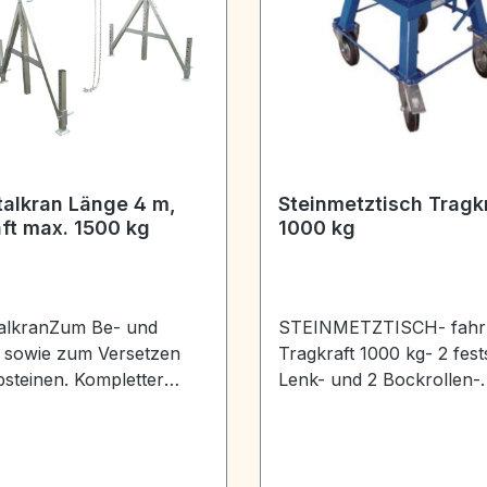
talkran Länge 4 m,
Steinmetztisch Tragk
ft max. 1500 kg
1000 kg
talkranZum Be- und
STEINMETZTISCH- fahr
 sowie zum Versetzen
Tragkraft 1000 kg- 2 fest
steinen. Kompletter
Lenk- und 2 Bockrollen-
Alu-Ausführung inkl.
höhenverstellbar von 55
eTragkraft: 1500 kgLänge
Auflagefläche 50x50 cm
schiene: 4 mHöhe max.
Spindel-Durchmesser 6
samtgewicht ca. 100 kg
Gewicht 75 kg