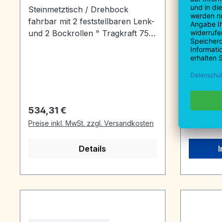
Holz, Ziegel, etc. 10 mm
Steinmetztisch / Drehbock
Flaschen
fahrbar mit 2 feststellbaren Lenk-
Portalkr
und 2 Bockrollen " Tragkraft 750
Bauweise
kg " höhenverstellbar von 62 - 83
Kettensp
cm " Auflagefläche 50x50 cm, mit
kgGesamt
2 Holzleisten jeweils außen "
Spindel 68 mm " Gewicht 67 kg
Regulärer Preis:
Reguläre
534,31 €
248,71 
Preise inkl. MwSt. zzgl. Versandkosten
Preise ink
Details