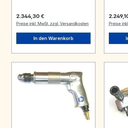
Regulärer Preis:
Reguläre
2.344,30 €
2.249,1
Preise inkl. MwSt. zzgl. Versandkosten
Preise ink
In den Warenkorb