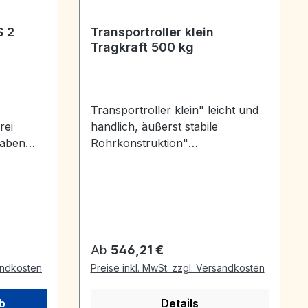
S 2
Transportroller klein
Tragkraft 500 kg
Transportroller klein" leicht und
rei
handlich, äußerst stabile
haben
Rohrkonstruktion"
erkmale
handfreundliche Kunststoffgriffe"
 eine
Holme mit Gummiauflage"
Schaufel
i-
gummibeschichtetTragkraft 500
g2. sie
kgHöhe 1210 mmSpurbreite 620
mmGriffweite 510
Regulärer Preis:
Ab
546,21 €
n eine
mmSchaufelgröße 450 x 20
sandkosten
Preise inkl. MwSt. zzgl. Versandkosten
mmNabendurchmesser 25
l ist
mmLuftbereifung 260 mGewicht
b
Details