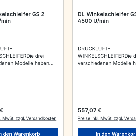
elschleifer GS 2
DL-Winkelschleifer G
/min
4500 U/min
UFT-
DRUCKLUFT-
CHLEIFERDie drei
WINKELSCHLEIFERDie d
edenen Modelle haben
verschiedenen Modelle 
e Ausstattungsmerkmale
folgende Ausstattungsm
m:1. sie besitzen eine
gemeinsam:1. sie besitzen
, regelbare
zentrale, regelbare
führung mit Mini-
Wasserzuführung mit Min
erschlußkupplung2. sie
Schnellverschlußkupplun
allgedämpft und
sind schallgedämpft und
r Preis:
Regulärer Preis:
 €
557,07 €
chützt3. sie haben eine
kältegeschützt3. sie habe
l. MwSt. zzgl. Versandkosten
Preise inkl. MwSt. zzgl. Ver
fnahme für FS-
M-14 Aufnahme für FS-
en4. die Drehzahl ist
Kupplungen4. die Drehzah
In den Warenkorb
In den Warenkor