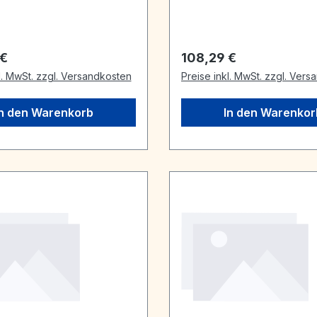
r Preis:
Regulärer Preis:
 €
108,29 €
l. MwSt. zzgl. Versandkosten
Preise inkl. MwSt. zzgl. Ver
In den Warenkorb
In den Warenkor