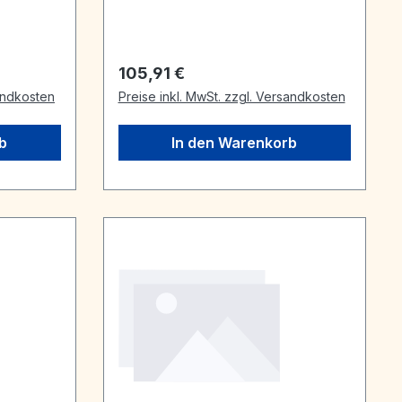
1/2" AG.
Regulärer Preis:
105,91 €
sandkosten
Preise inkl. MwSt. zzgl. Versandkosten
b
In den Warenkorb