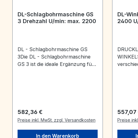
DL-Schlagbohrmaschine GS
DL-Wink
3 Drehzahl U/min: max. 2200
2400 U
DL - Schlagbohrmaschine GS
DRUCKL
3Die DL - Schlagbohrmaschine
WINKELS
GS 3 ist die ideale Ergänzung für
verschi
einen Steinmetzbetrieb, der mit
folgend
Druckluft arbeitet. Die Leistung
gemeinsa
reicht für Schriftlochbohrungen
zentrale
bis 6 mm in Granit aus. Größere
Wasserzu
Bohrer sollten in Naturstein nicht
Schnellv
eingesetzt werden. Ferner ist sie
sind sch
Regulärer Preis:
Reguläre
582,36 €
557,07
für den Einsatz an Orten
kälteges
Preise inkl. MwSt. zzgl. Versandkosten
Preise ink
konzipiert, wo der Betrieb einer
M-14 Au
elektrischen Schlagbohrmaschine
Kupplung
In den Warenkorb