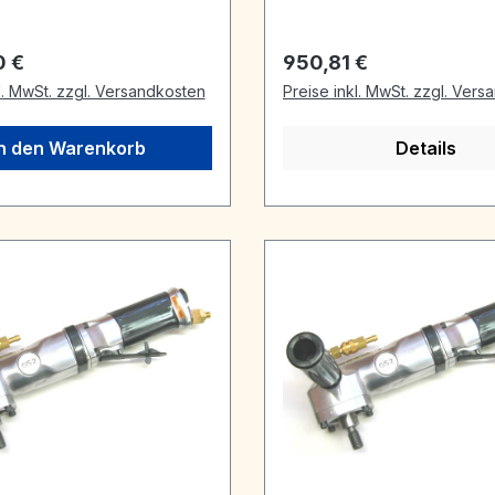
r Preis:
Regulärer Preis:
0 €
950,81 €
l. MwSt. zzgl. Versandkosten
Preise inkl. MwSt. zzgl. Ver
In den Warenkorb
Details