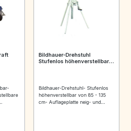
raft
Bildhauer-Drehstuhl
Stufenlos höhenverstellbar
von 85 - 135 cm
bar-
Bildhauer-Drehstuhl- Stufenlos
stellbare
höhenverstellbar von 85 - 135
cm- Auflageplatte neig- und
-90 cm-
drehbar- Füße verstellbar- max.
-
Tragkraft 200 kg
5 mm-