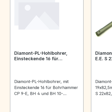
Diamont-PL-Hohlbohrer,
Diamont
Einsteckende 16 für
E.E. S 
Bohrhammer CP 9-E Bohr-
250 m
Durchmesser 13 mm
Diamont-PL-Hohlbohrer, mit
Diamont-
Einsteckende 16 für Bohrhammer
19x82,5m
CP 9-E, BH 4 und BH 10-
S 22x82
Nutzlänge ca. 250 mm
nur mit
(Ausnahme Durchmesser 13 mm
Nutzlän
mit Nutzlänge 200 mm)