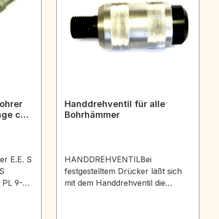
ohrer
Handdrehventil für alle
nge ca.
Bohrhämmer
er E.E. S
HANDDREHVENTILBei
 S
festgestelltem Drücker läßt sich
 PL 9-
mit dem Handdrehventil die
 mm-
Leistung eines Bohrhammers
genau regeln. Lufteinlass des
Ventils: 1/2" IG.Montagegewinde: