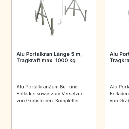
Alu Portalkran Länge 5 m,
Alu Por
Tragkraft max. 1000 kg
Tragkra
Alu PortalkranZum Be- und
Alu Por
Entladen sowie zum Versetzen
Entladen
von Grabsteinen. Kompletter
von Grab
Kran in Alu-Ausführung inkl.
Kran in 
LaufkatzeTragkraft: 1000 kgLänge
Laufkatz
der Laufschiene: 5 mHöhe max.
der Lauf
3,50 mGesamtgewicht ca. 105 kg
3,50 mGe