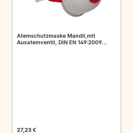
Atemschutzmaske Mandil,mit
Ausatemventil, DIN EN 149:2009
FFP3/V,Pack a 5 Stück
Regulärer Preis:
27,23 €