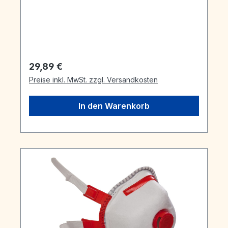
Augenspülflasche (gefüllt)• 1
Vollsichtschutzbrille• 1 Atemschutzmaske
(DIN EN 149:2001 FFP2 NR)• im
praktischen staubdichten
Aufbewahrungskoffer
Regulärer Preis:
29,89 €
Preise inkl. MwSt. zzgl. Versandkosten
In den Warenkorb