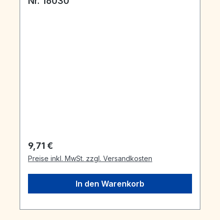
Nr. 16030
Regulärer Preis:
9,71 €
Preise inkl. MwSt. zzgl. Versandkosten
In den Warenkorb