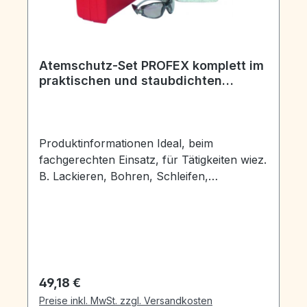
Atemschutz-Set PROFEX komplett im
praktischen und staubdichten
Aufbewahrungskoffer verpackt
Produktinformationen Ideal, beim
fachgerechten Einsatz, für Tätigkeiten wiez.
B. Lackieren, Bohren, Schleifen,
Schweißen, Sanieren(mit und ohne
Beteiligung von Asbest),
Schädlingsbekämpfungen,Verarbeiten von
Kunststoffenund Metallen oder für das
Umfüllen von Chemikalienund
Desinfektionslösungen, durch bereits
Regulärer Preis:
49,18 €
vorhandeneoder im Prozess entstehende
Preise inkl. MwSt. zzgl. Versandkosten