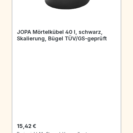
JOPA Mörtelkübel 40 l, schwarz,
Skalierung, Bügel TÜV/GS-geprüft
Regulärer Preis:
15,42 €