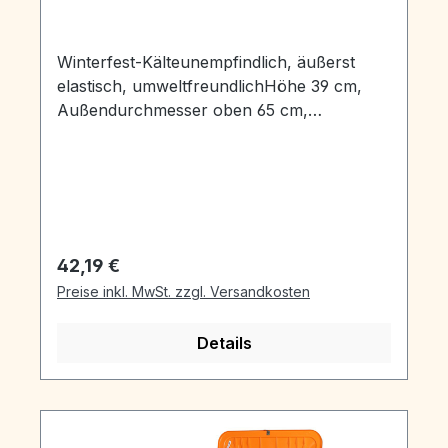
Winterfest-Kälteunempfindlich, äußerst
elastisch, umweltfreundlichHöhe 39 cm,
Außendurchmesser oben 65 cm,
Innendurchmesser oben 59 cm
Regulärer Preis:
42,19 €
Preise inkl. MwSt. zzgl. Versandkosten
Details