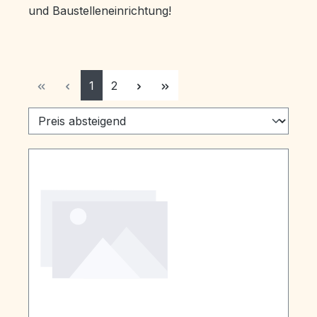
und Baustelleneinrichtung!
Seite
Seite
1
2