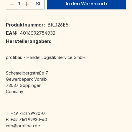
Produkt Anzahl: Gib den gewünschten We
St.
In den Warenkorb
Produktnummer:
BK_126E5
EAN:
4016092754932
Herstellerangaben:
profibau - Handel Logistik Service GmbH
Schemelbergstraße 7
Gewerbepark Voralb
73037 Göppingen
Germany
T: +49 7161 99930-0
F: +49 7161 99930-40
info@profibau.de