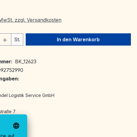
. MwSt. zzgl. Versandkosten
 Anzahl: Gib den gewünschten Wert ein 
St.
In den Warenkorb
mmer:
BK_12623
092752990
angaben:
ndel Logistik Service GmbH
traße 7
 Voralb
ngen