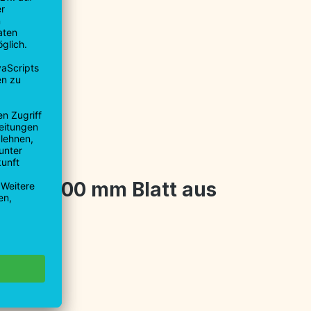
9930-0
9930-40
u.de
griff, 100 mm Blatt aus