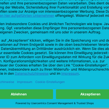
T: +49 7161 9
F: +49 7161 9
info@profiba
tionen
achtel - Profi-Qualität, mit Soft
bel geschliffen "