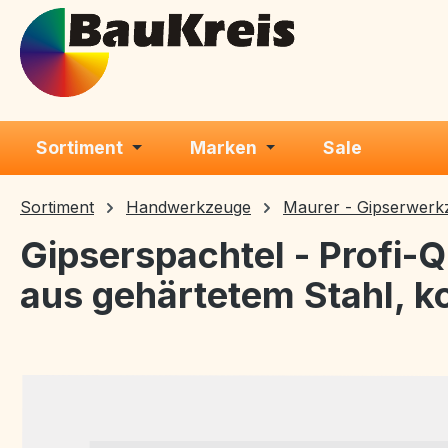
m Hauptinhalt springen
Zur Suche springen
Zur Hauptnavigation springen
Sortiment
Marken
Sale
Sortiment
Handwerkzeuge
Maurer - Gipserwerk
Gipserspachtel - Profi-Qu
aus gehärtetem Stahl, ko
Bildergalerie überspringen