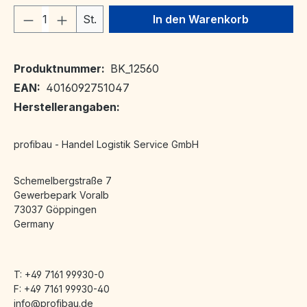
Produkt Anzahl: Gib den gewünschten We
St.
In den Warenkorb
Produktnummer:
BK_12560
EAN:
4016092751047
Herstellerangaben:
profibau - Handel Logistik Service GmbH
Schemelbergstraße 7
Gewerbepark Voralb
73037 Göppingen
Germany
T: +49 7161 99930-0
F: +49 7161 99930-40
info@profibau.de