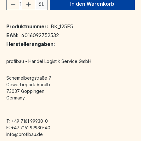
Produkt Anzahl: Gib den gewünschten We
St.
In den Warenkorb
Produktnummer:
BK_125F5
EAN:
4016092752532
Herstellerangaben:
profibau - Handel Logistik Service GmbH
Schemelbergstraße 7
Gewerbepark Voralb
73037 Göppingen
Germany
T: +49 7161 99930-0
F: +49 7161 99930-40
info@profibau.de