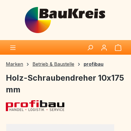
Zum Hauptinhalt springen
Ware
Marken
Betrieb & Baustelle
profibau
Holz-Schraubendreher 10x175
mm
Bildergalerie überspringen