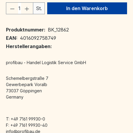
Produkt Anzahl: Gib den gewünschten We
St.
In den Warenkorb
Produktnummer:
BK_12862
EAN:
4016092758749
Herstellerangaben:
profibau - Handel Logistik Service GmbH
Schemelbergstraße 7
Gewerbepark Voralb
73037 Göppingen
Germany
T: +49 7161 99930-0
F: +49 7161 99930-40
info@profibau.de