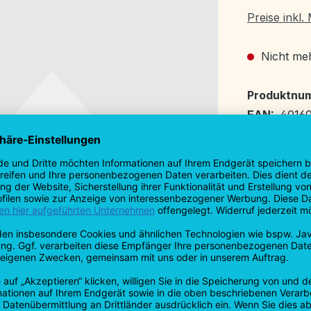
Preise inkl
Nicht meh
Produktnu
EAN:
4016
Hersteller
profibau - Ha
Schemelbergs
Gewerbepark
73037 Göppi
Germany
T: +49 7161 9