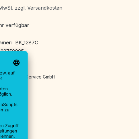
. MwSt. zzgl. Versandkosten
r verfügbar
mmer:
BK_1287C
092759005
angaben:
ndel Logistik Service GmbH
traße 7
 Voralb
ngen
9930-0