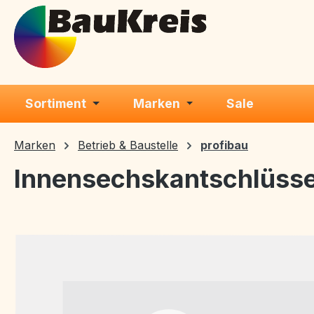
m Hauptinhalt springen
Zur Suche springen
Zur Hauptnavigation springen
Sortiment
Marken
Sale
Marken
Betrieb & Baustelle
profibau
Innensechskantschlüssel
Bildergalerie überspringen