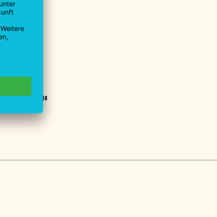
9930-40
u.de
Halter"