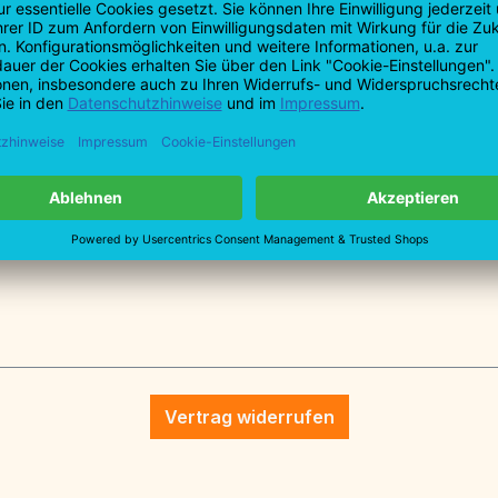
F: +49 7161 9
info@profiba
tionen
chskantschlüssel-Satz 7 tlg im 
Vertrag widerrufen