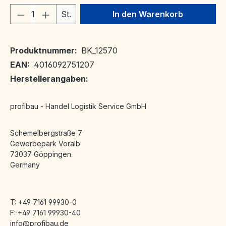
Produkt Anzahl: Gib den gewünschten We
St.
In den Warenkorb
Produktnummer:
BK_12570
EAN:
4016092751207
Herstellerangaben:
profibau - Handel Logistik Service GmbH
Schemelbergstraße 7
Gewerbepark Voralb
73037 Göppingen
Germany
T: +49 7161 99930-0
F: +49 7161 99930-40
info@profibau.de