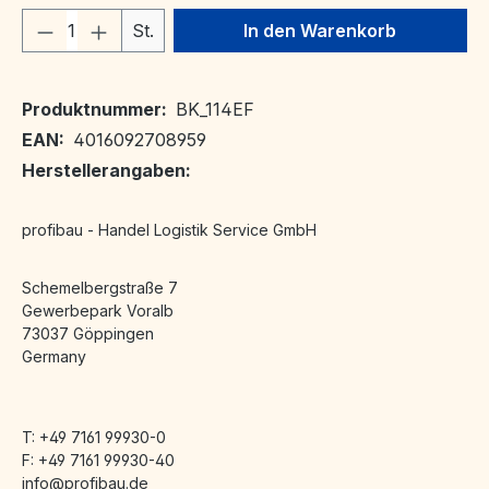
Produkt Anzahl: Gib den gewünschten We
St.
In den Warenkorb
Produktnummer:
BK_114EF
EAN:
4016092708959
Herstellerangaben:
profibau - Handel Logistik Service GmbH
Schemelbergstraße 7
Gewerbepark Voralb
73037 Göppingen
Germany
T: +49 7161 99930-0
F: +49 7161 99930-40
info@profibau.de