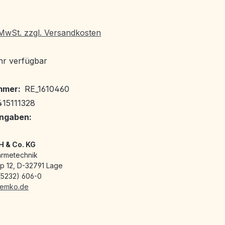
. MwSt. zzgl. Versandkosten
r verfügbar
mmer:
RE_1610460
15111328
angaben:
 & Co. KG
ärmetechnik
p 12, D-32791 Lage
(5232) 606-0
remko.de