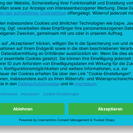
ndensatschlauch passend für ETF 320, ETF 400 u.