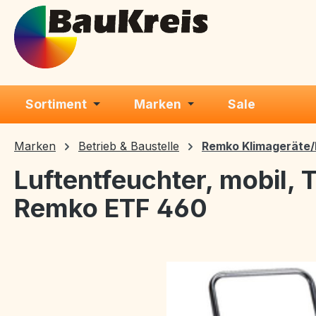
m Hauptinhalt springen
Zur Suche springen
Zur Hauptnavigation springen
Sortiment
Marken
Sale
Marken
Betrieb & Baustelle
Remko Klimageräte
Luftentfeuchter, mobil,
Remko ETF 460
Bildergalerie überspringen