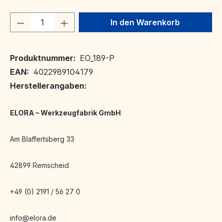
Produkt Anzahl: Gib den gewünschten We
In den Warenkorb
Produktnummer:
EO_189-P
EAN:
4022989104179
Herstellerangaben:
ELORA – Werkzeugfabrik GmbH
Am Blaffertsberg 33
42899 Remscheid
+49 (0) 2191 / 56 27 0
info@elora.de