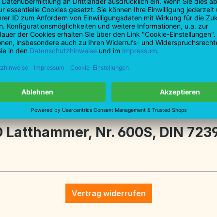
T: +49 7161 9
F: +49 7161 9
info@profiba
tionen
Latthammer, Nr. 600S, DIN 7239
Vertrag widerrufen