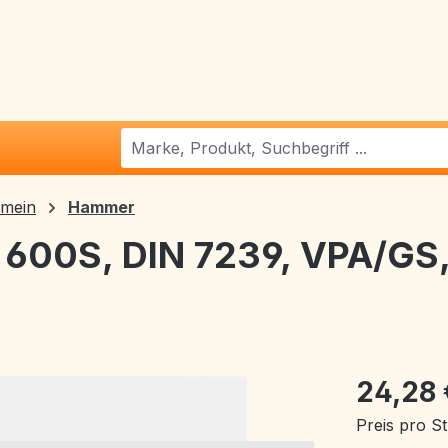
emein
Hammer
 600S, DIN 7239, VPA/GS,
24,28
Preis pro S