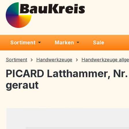
m Hauptinhalt springen
Zur Suche springen
Zur Hauptnavigation springen
Sortiment
Marken
Sale
Sortiment
Handwerkzeuge
Handwerkzeuge allg
PICARD Latthammer, Nr.
geraut
Bildergalerie überspringen