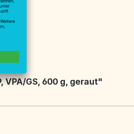
9930-0
9930-40
u.de
, VPA/GS, 600 g, geraut"