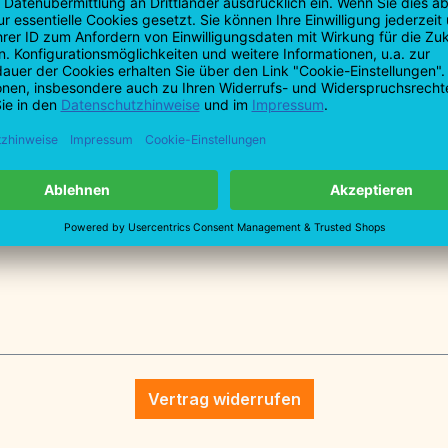
T: +49 7161 9
F: +49 7161 9
info@profiba
tionen
pitzmeißel 200 mm"
Vertrag widerrufen