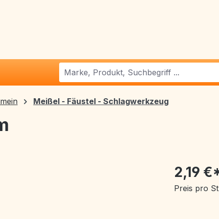
emein
Meißel - Fäustel - Schlagwerkzeug
m
2,19 €
Preis pro S