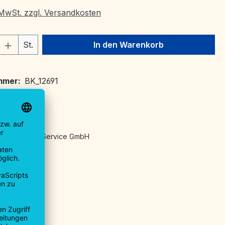
. MwSt. zzgl. Versandkosten
 Anzahl: Gib den gewünschten Wert ein 
St.
In den Warenkorb
mmer:
BK_12691
092754093
angaben:
ndel Logistik Service GmbH
traße 7
 Voralb
ngen