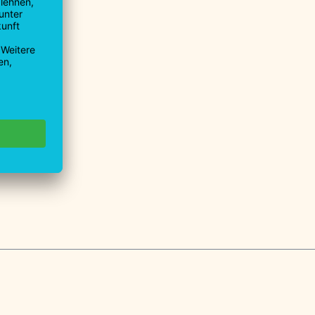
9930-0
9930-40
u.de