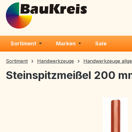
m Hauptinhalt springen
Zur Suche springen
Zur Hauptnavigation springen
Sortiment
Marken
Sale
Sortiment
Handwerkzeuge
Handwerkzeuge allg
Steinspitzmeißel 200 m
Bildergalerie überspringen