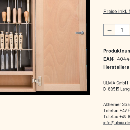
Preise inkl
Produkt
Produktnu
EAN:
4044
Hersteller
ULMIA GmbH
D-88515 Lang
Altheimer Stra
Telefon +49 (
Telefax +49 (
info@ulmia.d