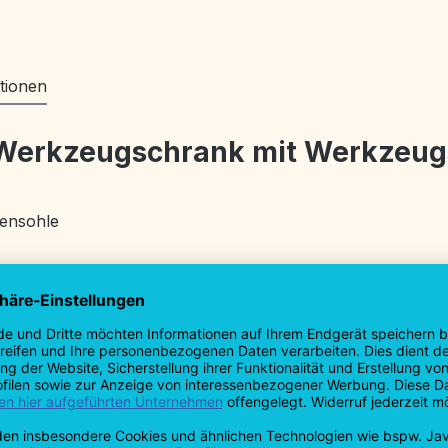
tionen
 Werkzeugschrank mit Werkzeugs
hensohle