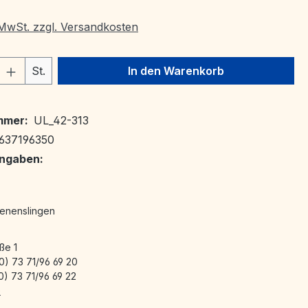
. MwSt. zzgl. Versandkosten
 Anzahl: Gib den gewünschten Wert ein 
St.
In den Warenkorb
mmer:
UL_42-313
637196350
angaben:
enenslingen
ße 1
0) 73 71/96 69 20
0) 73 71/96 69 22
e