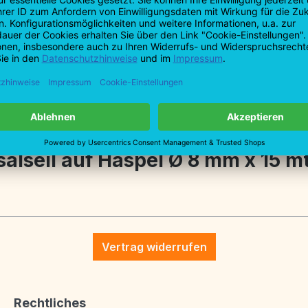
T: +49 7161 9
F: +49 7161 9
info@profiba
tionen
lseil auf Haspel Ø 8 mm x 15 mt
Vertrag widerrufen
Rechtliches