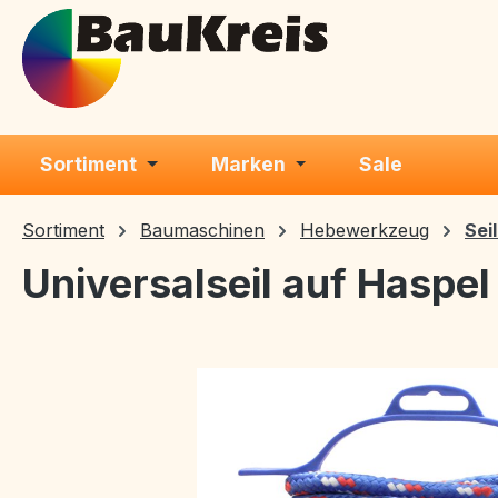
m Hauptinhalt springen
Zur Suche springen
Zur Hauptnavigation springen
Sortiment
Marken
Sale
Sortiment
Baumaschinen
Hebewerkzeug
Seil
Universalseil auf Haspel
Bildergalerie überspringen