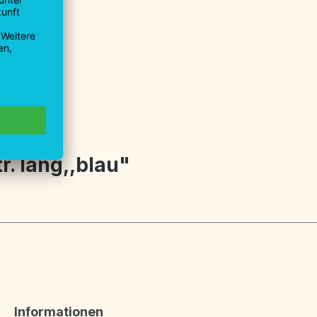
9930-0
9930-40
u.de
r. lang,,blau"
Informationen