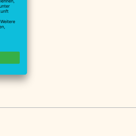
9930-0
9930-40
u.de
mm"