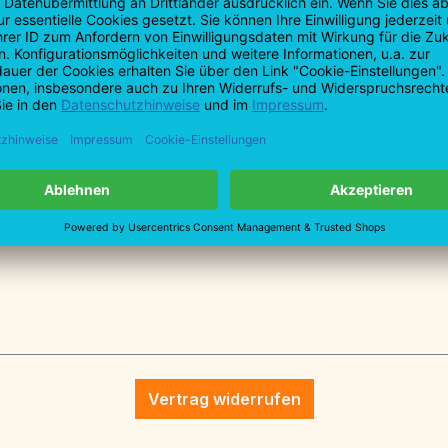
T: +49 7161 9
F: +49 7161 9
info@profiba
tionen
lzenschneider Nr. 980 R. 910 
Vertrag widerrufen