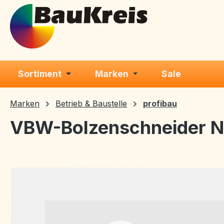
m Hauptinhalt springen
Zur Suche springen
Zur Hauptnavigation springen
Sortiment
Marken
Sale
Marken
Betrieb & Baustelle
profibau
VBW-Bolzenschneider N
Bildergalerie überspringen