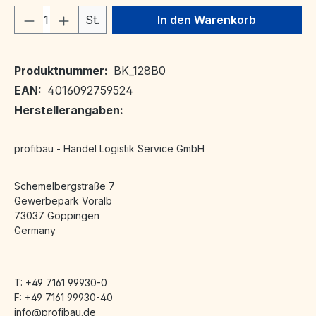
Produkt Anzahl: Gib den gewünschten We
St.
In den Warenkorb
Produktnummer:
BK_128B0
EAN:
4016092759524
Herstellerangaben:
profibau - Handel Logistik Service GmbH
Schemelbergstraße 7
Gewerbepark Voralb
73037 Göppingen
Germany
T: +49 7161 99930-0
F: +49 7161 99930-40
info@profibau.de