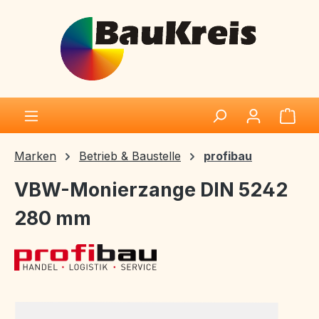
Zum Hauptinhalt springen
Ware
Marken
Betrieb & Baustelle
profibau
VBW-Monierzange DIN 5242
280 mm
Bildergalerie überspringen