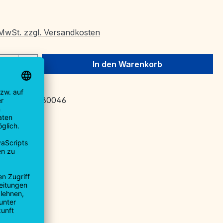
. MwSt. zzgl. Versandkosten
 Anzahl: Gib den gewünschten Wert ein 
St.
In den Warenkorb
mmer:
ZU_180046