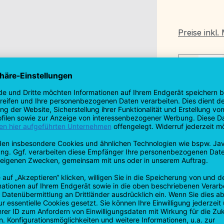
Preise inkl
Produkt
Produktnu