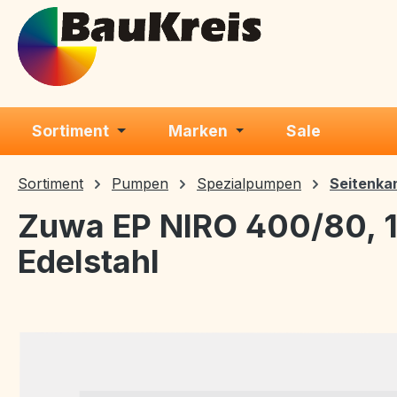
m Hauptinhalt springen
Zur Suche springen
Zur Hauptnavigation springen
Sortiment
Marken
Sale
Sortiment
Pumpen
Spezialpumpen
Seitenka
Zuwa EP NIRO 400/80, 1
Edelstahl
Bildergalerie überspringen